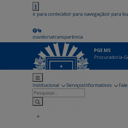
ir para conteúdo
ir para navegação
ir para b
ouvidoria
transparência
PGE MS
Procuradoria-G
Institucional
Serviços
Informativos
Fal
Pesquisar
por: