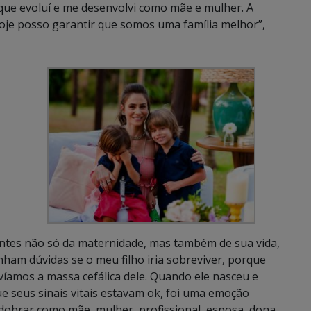
que evoluí e me desenvolvi como mãe e mulher. A
Hoje posso garantir que somos uma família melhor”,
tes não só da maternidade, mas também de sua vida,
nham dúvidas se o meu filho iria sobreviver, porque
víamos a massa cefálica dele. Quando ele nasceu e
 seus sinais vitais estavam ok, foi uma emoção
esdobrar como mãe, mulher, profissional, esposa, dona