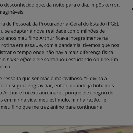
o desconhecido que, da noite para o dia, impôs terror,
magináveis.
ia de Pessoal, da Procuradoria-Geral do Estado (PGE),
sou se adaptar à nova realidade como milhões de
ito anos meu filho Arthur ficava integralmente na
a rotina era essa… e, com a pandemia, tivemos que nos
trar o tempo onde não havia mais diferença física
u em
home-office
e ele continuou estudando on-line. Em
irma.
ressalta que ser mãe é maravilhoso. “É divina a
o conseguia engravidar, então, quando já tínhamos
o Arthur e foi extraordinário, porque ele chegou de
us em minha vida, meu estímulo, minha razão… e
meu filho que me traz ânimo para continuar a