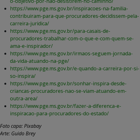
o-objetivo-por-nao-desistirem-no-caminho/
https://www.pge.ms.gov.br/inspiracoes-na-familia-
contribuiram-para-que-procuradores-decidissem-pela-
carreira-juridica/
https://www.pge.ms.gov.br/para-casais-de-
procuradores-trabalhar-com-o-que-e-com-quem-se-
ama-e-inspirador/
https://www.pge.ms.gov.br/irmaos-seguem-jornada-
da-vida-atuando-na-pge/
https://www.pge.ms.gov.br/e-quando-a-carreira-por-si-
so-inspira/
https://www.pge.ms.gov.br/sonhar-inspira-desde-
criancas-procuradores-nao-se-viam-atuando-em-
outra-area/
https://www.pge.ms.gov.br/fazer-a-diferenca-e-
inspiracao-para-procuradores-do-estado/
Foto capa: Pixabay
Arte: Guido Brey