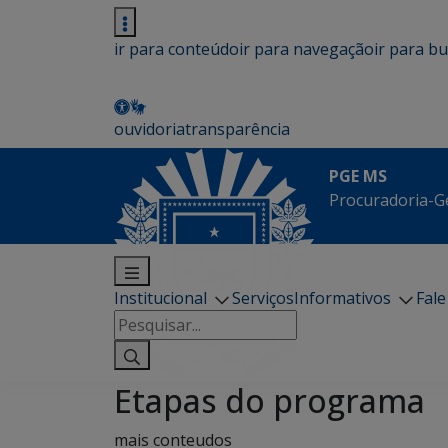
ir para conteúdo
ir para navegação
ir para b
ouvidoria
transparência
PGE MS
Procuradoria-G
Institucional
Serviços
Informativos
Fal
Pesquisar
por:
Etapas do programa
mais conteudos