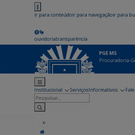
ir para conteúdo
ir para navegação
ir para b
ouvidoria
transparência
PGE MS
Procuradoria-G
Institucional
Serviços
Informativos
Fal
Pesquisar
por: