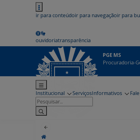
ir para conteúdo
ir para navegação
ir para b
ouvidoria
transparência
PGE MS
Procuradoria-G
Institucional
Serviços
Informativos
Fal
Pesquisar
por: