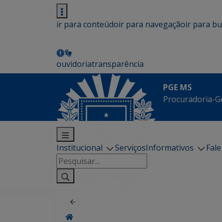
ir para conteúdo
ir para navegação
ir para b
ouvidoria
transparência
PGE MS
Procuradoria-G
Institucional
Serviços
Informativos
Fal
Pesquisar
por: