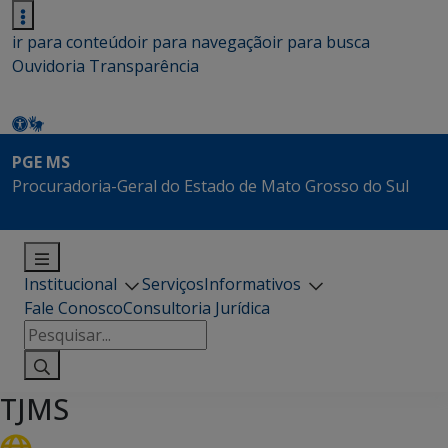
ir para conteúdo
ir para navegação
ir para busca
Ouvidoria
Transparência
PGE MS
Procuradoria-Geral do Estado de Mato Grosso do Sul
Institucional
Serviços
Informativos
Fale Conosco
Consultoria Jurídica
Pesquisar
por:
TJMS