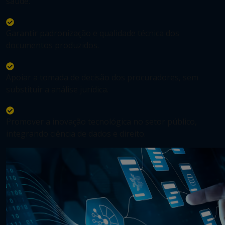
saúde.
Garantir padronização e qualidade técnica dos
documentos produzidos.
Apoiar a tomada de decisão dos procuradores, sem
substituir a análise jurídica.
Promover a inovação tecnológica no setor público,
integrando ciência de dados e direito.