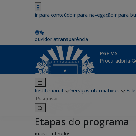
ir para conteúdo
ir para navegação
ir para b
ouvidoria
transparência
PGE MS
Procuradoria-G
Institucional
Serviços
Informativos
Fal
Pesquisar
por:
Etapas do programa
mais conteudos