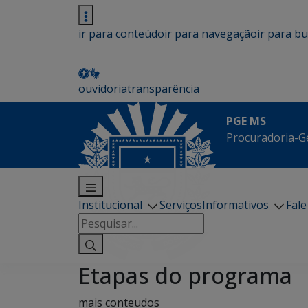
ir para conteúdo
ir para navegação
ir para b
ouvidoria
transparência
PGE MS
Procuradoria-G
Institucional
Serviços
Informativos
Fal
Pesquisar
por:
Etapas do programa
mais conteudos