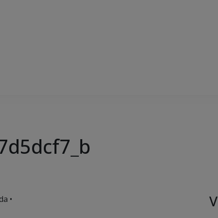
7d5dcf7_b
V
da •