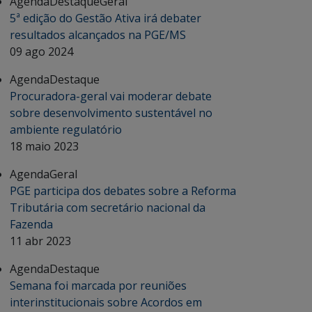
Agenda
Destaque
Geral
5ª edição do Gestão Ativa irá debater
resultados alcançados na PGE/MS
09 ago 2024
Agenda
Destaque
Procuradora-geral vai moderar debate
sobre desenvolvimento sustentável no
ambiente regulatório
18 maio 2023
Agenda
Geral
PGE participa dos debates sobre a Reforma
Tributária com secretário nacional da
Fazenda
11 abr 2023
Agenda
Destaque
Semana foi marcada por reuniões
interinstitucionais sobre Acordos em