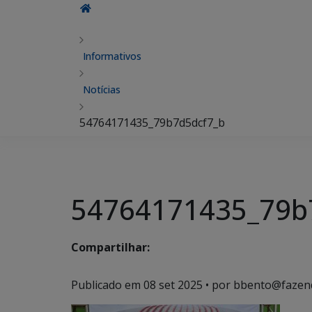
Informativos
Notícias
54764171435_79b7d5dcf7_b
54764171435_79b
Compartilhar:
Publicado em
08 set 2025
• por bbento@fazen