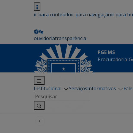
ir para conteúdo
ir para navegação
ir para b
ouvidoria
transparência
PGE MS
Procuradoria-G
Institucional
Serviços
Informativos
Fal
Pesquisar
por: