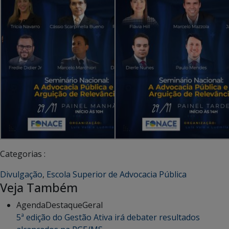
Categorias :
Divulgação
,
Escola Superior de Advocacia Pública
Veja Também
Agenda
Destaque
Geral
5ª edição do Gestão Ativa irá debater resultados