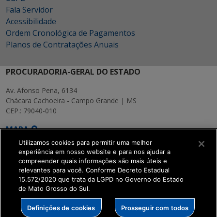
Fala Servidor
Acessibilidade
Ordem Cronológica de Pagamentos
Planos de Contratações Anuais
PROCURADORIA-GERAL DO ESTADO
Av. Afonso Pena, 6134
Chácara Cachoeira - Campo Grande | MS
CEP.: 79040-010
MAPA
Utilizamos cookies para permitir uma melhor
experiência em nosso website e para nos ajudar a
compreender quais informações são mais úteis e
relevantes para você. Conforme Decreto Estadual
15.572/2020 que trata da LGPD no Governo do Estado
SETDIG | Secretaria-
de Mato Grosso do Sul.
Executiva de
Transformação Digital
Definições de cookies
Prosseguir com todos