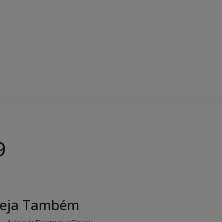
9
eja Também