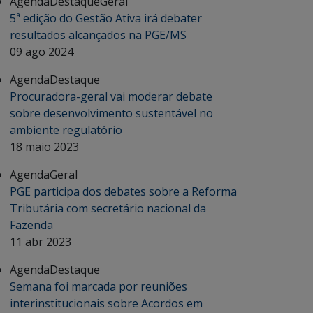
Agenda
Destaque
Geral
5ª edição do Gestão Ativa irá debater
resultados alcançados na PGE/MS
09 ago 2024
Agenda
Destaque
Procuradora-geral vai moderar debate
sobre desenvolvimento sustentável no
ambiente regulatório
18 maio 2023
Agenda
Geral
PGE participa dos debates sobre a Reforma
Tributária com secretário nacional da
Fazenda
11 abr 2023
Agenda
Destaque
Semana foi marcada por reuniões
interinstitucionais sobre Acordos em