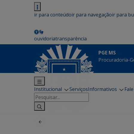
ir para conteúdo
ir para navegação
ir para b
ouvidoria
transparência
PGE MS
Procuradoria-G
Institucional
Serviços
Informativos
Fal
Pesquisar
por: