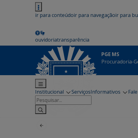
ir para conteúdo
ir para navegação
ir para b
ouvidoria
transparência
PGE MS
Procuradoria-G
Institucional
Serviços
Informativos
Fal
Pesquisar
por: