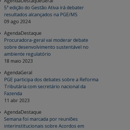
Agenda
Destaque
Geral
5ª edição do Gestão Ativa irá debater
resultados alcançados na PGE/MS
09 ago 2024
Agenda
Destaque
Procuradora-geral vai moderar debate
sobre desenvolvimento sustentável no
ambiente regulatório
18 maio 2023
Agenda
Geral
PGE participa dos debates sobre a Reforma
Tributária com secretário nacional da
Fazenda
11 abr 2023
Agenda
Destaque
Semana foi marcada por reuniões
interinstitucionais sobre Acordos em