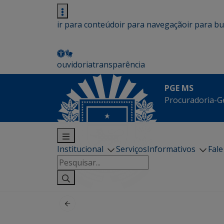
ir para conteúdo
ir para navegação
ir para b
ouvidoria
transparência
PGE MS
Procuradoria-G
Institucional
Serviços
Informativos
Fal
Pesquisar
por: