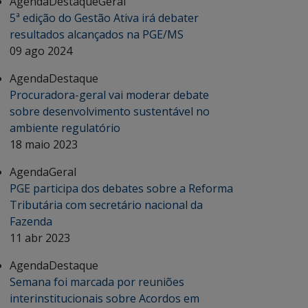
Agenda
Destaque
Geral
5ª edição do Gestão Ativa irá debater
resultados alcançados na PGE/MS
09 ago 2024
Agenda
Destaque
Procuradora-geral vai moderar debate
sobre desenvolvimento sustentável no
ambiente regulatório
18 maio 2023
Agenda
Geral
PGE participa dos debates sobre a Reforma
Tributária com secretário nacional da
Fazenda
11 abr 2023
Agenda
Destaque
Semana foi marcada por reuniões
interinstitucionais sobre Acordos em