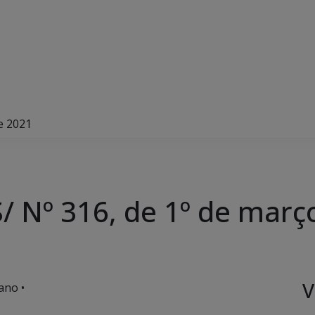
e 2021
 Nº 316, de 1º de març
V
ano •