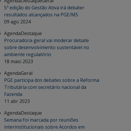
Agenda
Destaque
Geral
5ª edição do Gestão Ativa irá debater
resultados alcançados na PGE/MS
09 ago 2024
Agenda
Destaque
Procuradora-geral vai moderar debate
sobre desenvolvimento sustentável no
ambiente regulatório
18 maio 2023
Agenda
Geral
PGE participa dos debates sobre a Reforma
Tributária com secretário nacional da
Fazenda
11 abr 2023
Agenda
Destaque
Semana foi marcada por reuniões
interinstitucionais sobre Acordos em