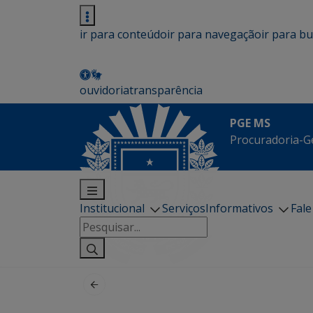
ir para conteúdo
ir para navegação
ir para b
ouvidoria
transparência
PGE MS
Procuradoria-G
Institucional
Serviços
Informativos
Fal
Pesquisar
por: