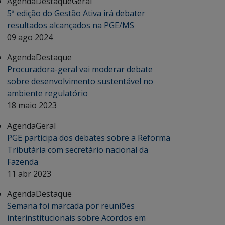
Agenda
Destaque
Geral
5ª edição do Gestão Ativa irá debater
resultados alcançados na PGE/MS
09 ago 2024
Agenda
Destaque
Procuradora-geral vai moderar debate
sobre desenvolvimento sustentável no
ambiente regulatório
18 maio 2023
Agenda
Geral
PGE participa dos debates sobre a Reforma
Tributária com secretário nacional da
Fazenda
11 abr 2023
Agenda
Destaque
Semana foi marcada por reuniões
interinstitucionais sobre Acordos em