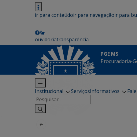
ir para conteúdo
ir para navegação
ir para b
ouvidoria
transparência
PGE MS
Procuradoria-G
Institucional
Serviços
Informativos
Fal
Pesquisar
por: