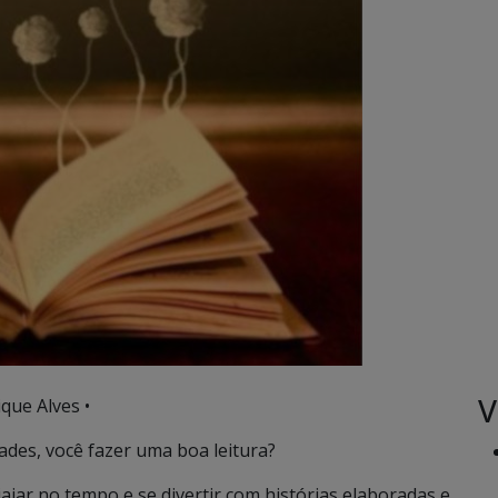
V
que Alves •
ades, você fazer uma boa leitura?
ajar no tempo e se divertir com histórias elaboradas e