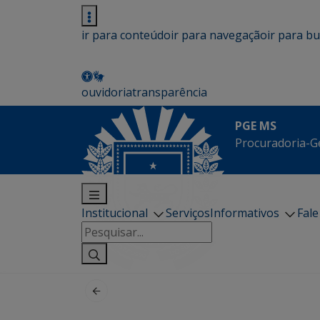
ir para conteúdo
ir para navegação
ir para b
ouvidoria
transparência
PGE MS
Procuradoria-G
Institucional
Serviços
Informativos
Fal
Pesquisar
por: