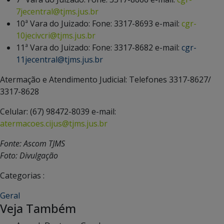
7jecentral@tjms.jus.br
10ª Vara do Juizado: Fone: 3317-8693 e-mail:
cgr-
10jecivcri@tjms.jus.br
11ª Vara do Juizado: Fone: 3317-8682 e-mail:
cgr-
11jecentral@tjms.jus.br
Atermação e Atendimento Judicial: Telefones 3317-8627/
3317-8628
Celular: (67) 98472-8039 e-mail:
atermacoes.cijus@tjms.jus.br
Fonte: Ascom TJMS
Foto: Divulgação
Categorias :
Geral
Veja Também