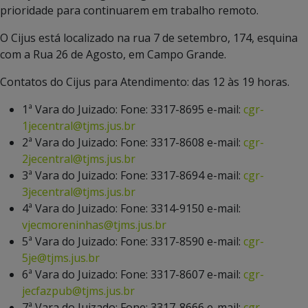
prioridade para continuarem em trabalho remoto.
O Cijus está localizado na rua 7 de setembro, 174, esquina
com a Rua 26 de Agosto, em Campo Grande.
Contatos do Cijus para Atendimento: das 12 às 19 horas.
1ª Vara do Juizado: Fone: 3317-8695 e-mail:
cgr-
1jecentral@tjms.jus.br
2ª Vara do Juizado: Fone: 3317-8608 e-mail:
cgr-
2jecentral@tjms.jus.br
3ª Vara do Juizado: Fone: 3317-8694 e-mail:
cgr-
3jecentral@tjms.jus.br
4ª Vara do Juizado: Fone: 3314-9150 e-mail:
vjecmoreninhas@tjms.jus.br
5ª Vara do Juizado: Fone: 3317-8590 e-mail:
cgr-
5je@tjms.jus.br
6ª Vara do Juizado: Fone: 3317-8607 e-mail:
cgr-
jecfazpub@tjms.jus.br
7ª Vara do Juizado: Fone: 3317-8666 e-mail:
cgr-