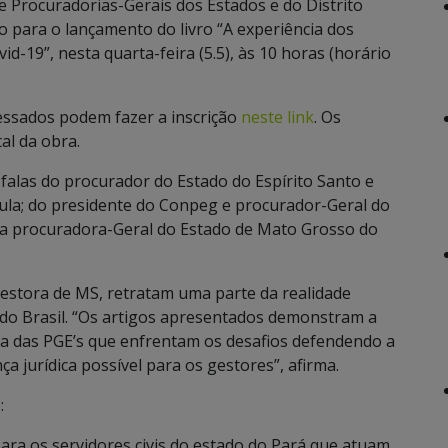
 Procuradorias-Gerais dos Estados e do Distrito
o para o lançamento do livro “A experiência dos
-19”, nesta quarta-feira (5.5), às 10 horas (horário
ressados podem fazer a inscrição
neste link
. Os
al da obra.
falas do procurador do Estado do Espírito Santo e
aula; do presidente do Conpeg e procurador-Geral do
a procuradora-Geral do Estado de Mato Grosso do
gestora de MS, retratam uma parte da realidade
 do Brasil. “Os artigos apresentados demonstram a
ia das PGE’s que enfrentam os desafios defendendo a
 jurídica possível para os gestores”, afirma.
:
ara os servidores civis do estado do Pará que atuam