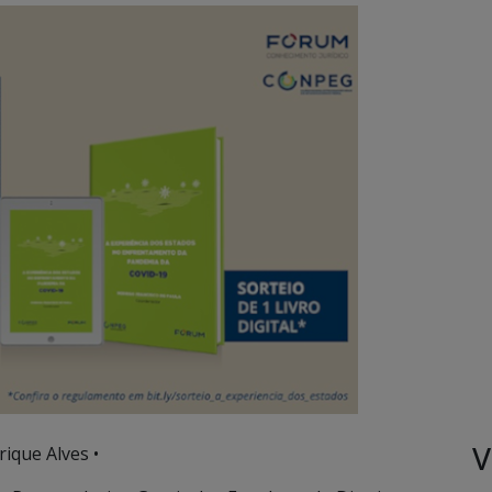
V
ique Alves •