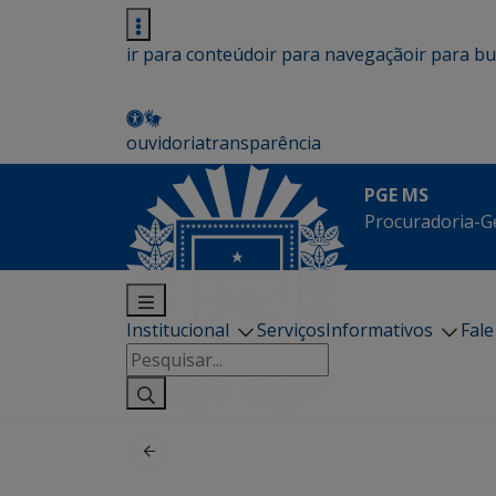
ir para conteúdo
ir para navegação
ir para b
ouvidoria
transparência
PGE MS
Procuradoria-G
Institucional
Serviços
Informativos
Fal
Pesquisar
por: