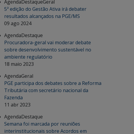
Agenda
Destaque
Geral
5ª edição do Gestão Ativa irá debater
resultados alcançados na PGE/MS
09 ago 2024
Agenda
Destaque
Procuradora-geral vai moderar debate
sobre desenvolvimento sustentável no
ambiente regulatório
18 maio 2023
Agenda
Geral
PGE participa dos debates sobre a Reforma
Tributária com secretário nacional da
Fazenda
11 abr 2023
Agenda
Destaque
Semana foi marcada por reuniões
interinstitucionais sobre Acordos em