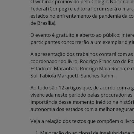
O webinar promovido pelo Colégio Nacional de
Federal (Conpeg) e editora Fórum será o marc
estados no enfrentamento da pandemia da covid
de Brasília).
O evento é gratuito e aberto ao público; inte
participantes concorrerão a um exemplar digit
A apresentação dos trabalhos contará com as 
coordenador do livro, Rodrigo Francisco de P
Estado do Maranhão, Rodrigo Maia Rocha; e d
Sul, Fabíola Marquetti Sanches Rahim.
Ao todo são 12 artigos que, de acordo com a 
vivenciada neste período pelas procuradorias
importância desse momento inédito na histór
autonomia dos estados com a melhor segurança
Veja a relação dos textos que compõem o livro
Majoração do adicional de insalubridade p