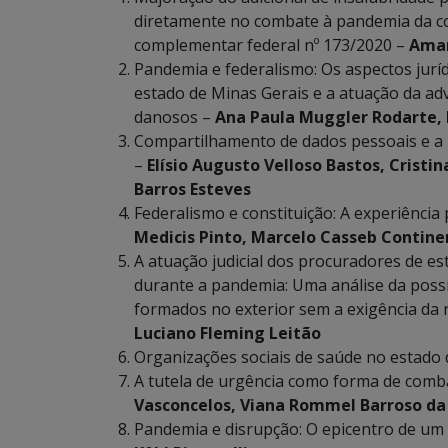
diretamente no combate à pandemia da covi
complementar federal nº 173/2020 –
Aman
Pandemia e federalismo: Os aspectos jurí
estado de Minas Gerais e a atuação da ad
danosos –
Ana Paula Muggler Rodarte, 
Compartilhamento de dados pessoais e a pa
–
Elísio Augusto Velloso Bastos, Cristin
Barros Esteves
Federalismo e constituição: A experiênc
Medicis Pinto, Marcelo Casseb Contine
A atuação judicial dos procuradores de es
durante a pandemia: Uma análise da possi
formados no exterior sem a exigência da 
Luciano Fleming Leitão
Organizações sociais de saúde no estado 
A tutela de urgência como forma de comb
Vasconcelos, Viana Rommel Barroso da
Pandemia e disrupção: O epicentro de um