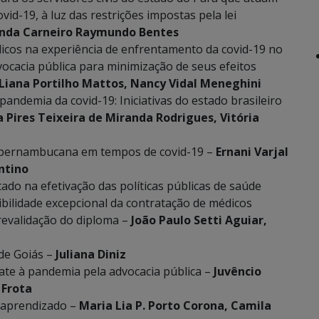
d-19, à luz das restrições impostas pela lei
da Carneiro Raymundo Bentes
dicos na experiência de enfrentamento da covid-19 no
vocacia pública para minimização de seus efeitos
Liana Portilho Mattos, Nancy Vidal Meneghini
ndemia da covid-19: Iniciativas do estado brasileiro
a Pires Teixeira de Miranda Rodrigues, Vitória
ia pernambucana em tempos de covid-19 –
Ernani Varjal
ntino
tado na efetivação das políticas públicas de saúde
bilidade excepcional da contratação de médicos
revalidação do diploma –
João Paulo Setti Aguiar,
de Goiás –
Juliana Diniz
ate à pandemia pela advocacia pública –
Juvêncio
 Frota
 aprendizado –
Maria Lia P. Porto Corona, Camila