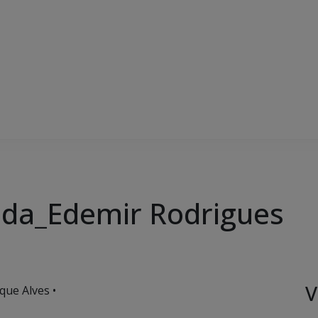
da_Edemir Rodrigues
V
que Alves •