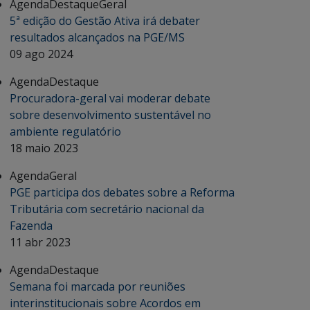
Agenda
Destaque
Geral
5ª edição do Gestão Ativa irá debater
resultados alcançados na PGE/MS
09 ago 2024
Agenda
Destaque
Procuradora-geral vai moderar debate
sobre desenvolvimento sustentável no
ambiente regulatório
18 maio 2023
Agenda
Geral
PGE participa dos debates sobre a Reforma
Tributária com secretário nacional da
Fazenda
11 abr 2023
Agenda
Destaque
Semana foi marcada por reuniões
interinstitucionais sobre Acordos em