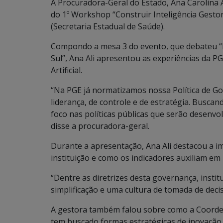
A Procuradora-Geral do Estado, Ana Carolina Al
do 1º Workshop “Construir Inteligência Gesto
(Secretaria Estadual de Saúde).
Compondo a mesa 3 do evento, que debateu “
Sul”, Ana Ali apresentou as experiências da PG
Artificial.
“Na PGE já normatizamos nossa Política de G
liderança, de controle e de estratégia. Busca
foco nas políticas públicas que serão desenvo
disse a procuradora-geral.
Durante a apresentação, Ana Ali destacou a i
instituição e como os indicadores auxiliam em
“Dentre as diretrizes desta governança, insti
simplificação e uma cultura de tomada de decisã
A gestora também falou sobre como a Coordena
tem buscado formas estratégicas de inovação,