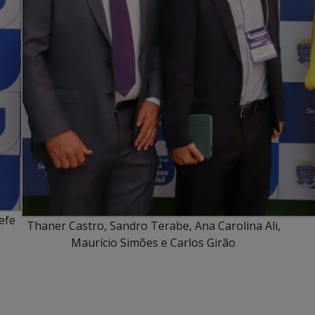
efe
Thaner Castro, Sandro Terabe, Ana Carolina Ali,
Maurício Simões e Carlos Girão