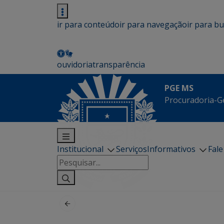
ir para conteúdo
ir para navegação
ir para b
ouvidoria
transparência
PGE MS
Procuradoria-G
Institucional
Serviços
Informativos
Fal
Pesquisar
por: