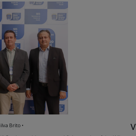
V
lva Brito •