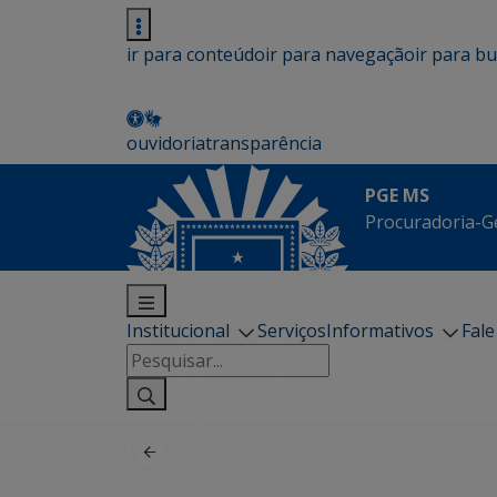
ir para conteúdo
ir para navegação
ir para b
ouvidoria
transparência
PGE MS
Procuradoria-G
Institucional
Serviços
Informativos
Fal
Pesquisar
por: