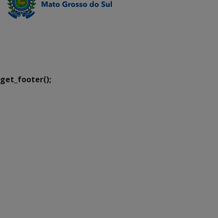
SETDIG | Secretaria-
Executiva de
Transformação Digital
get_footer();