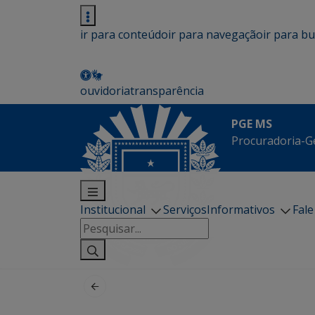
ir para conteúdo
ir para navegação
ir para b
ouvidoria
transparência
PGE MS
Procuradoria-G
Institucional
Serviços
Informativos
Fal
Pesquisar
por: