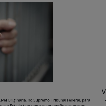
V
ível Originária, no Supremo Tribunal Federal, para
 que o Estado tem com a manutenção dos presos,