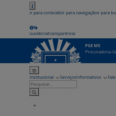
ir para conteúdo
ir para navegação
ir para b
ouvidoria
transparência
PGE MS
Procuradoria-G
Institucional
Serviços
Informativos
Fal
Pesquisar
por: