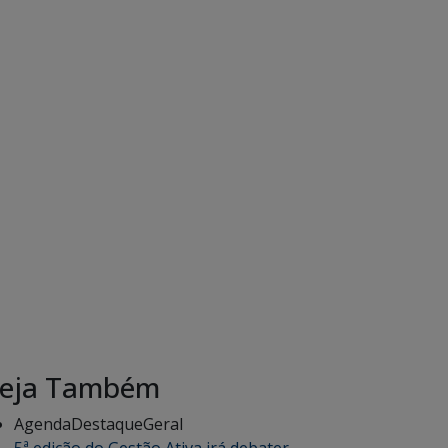
eja Também
Agenda
Destaque
Geral