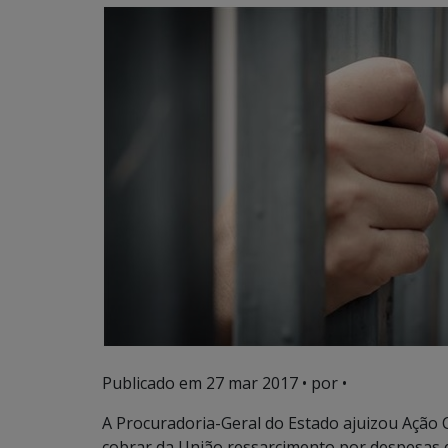
Publicado em
27 mar 2017
• por •
A Procuradoria-Geral do Estado ajuizou Ação C
cobrar da União ressarcimento por despesas