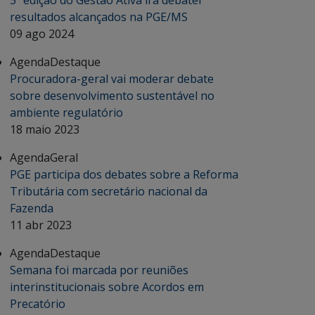
5ª edição do Gestão Ativa irá debater
resultados alcançados na PGE/MS
09 ago 2024
Agenda
Destaque
Procuradora-geral vai moderar debate
sobre desenvolvimento sustentável no
ambiente regulatório
18 maio 2023
Agenda
Geral
PGE participa dos debates sobre a Reforma
Tributária com secretário nacional da
Fazenda
11 abr 2023
Agenda
Destaque
Semana foi marcada por reuniões
interinstitucionais sobre Acordos em
Precatório