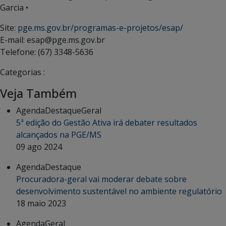
Garcia •
Site:
pge.ms.gov.br/programas-e-projetos/esap/
E-mail: esap@pge.ms.gov.br
Telefone: (67) 3348-5636
Categorias :
Veja Também
Agenda
Destaque
Geral
5ª edição do Gestão Ativa irá debater resultados
alcançados na PGE/MS
09 ago 2024
Agenda
Destaque
Procuradora-geral vai moderar debate sobre
desenvolvimento sustentável no ambiente regulatório
18 maio 2023
Agenda
Geral