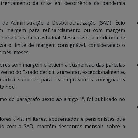
frentamento da crise em decorrência da pandemia
l de Administração e Desburocratização (SAD), Édio
 sem margem para refinanciamento ou com margem
enefícios da lei estadual. Nesse caso, a incidência de
ssa o limite de margem consignável, considerando o
 em 96 meses.
vidores sem margem efetuem a suspensão das parcelas
Governo do Estado decidiu aumentar, excepcionalmente,
ncidirá somente para os empréstimos consignados
talhou.
imo do parágrafo sexto ao artigo 1º, foi publicado no
dores civis, militares, aposentados e pensionistas que
rdo com a SAD, mantêm descontos mensais sobre a