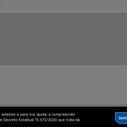
ormação Digital
o website e para nos ajudar a compreender
Defi
me Decreto Estadual 15.572/2020 que trata da