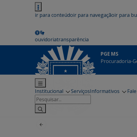
ir para conteúdo
ir para navegação
ir para b
ouvidoria
transparência
PGE MS
Procuradoria-G
Institucional
Serviços
Informativos
Fal
Pesquisar
por: