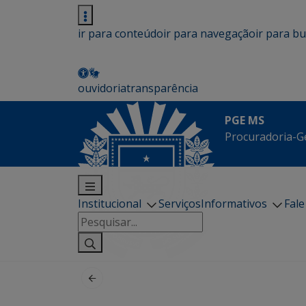
ir para conteúdo
ir para navegação
ir para b
ouvidoria
transparência
PGE MS
Procuradoria-G
Institucional
Serviços
Informativos
Fal
Pesquisar
por: