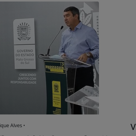
V
que Alves •