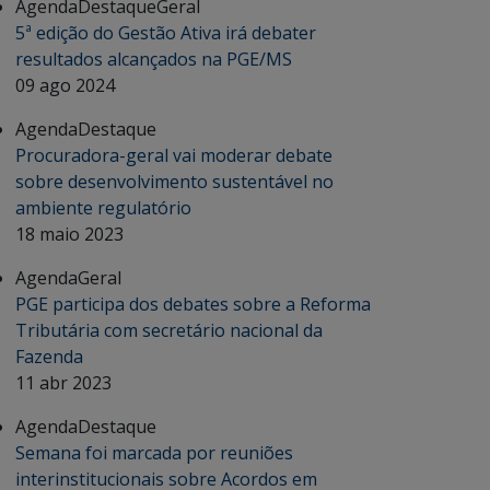
Agenda
Destaque
Geral
5ª edição do Gestão Ativa irá debater
resultados alcançados na PGE/MS
09 ago 2024
Agenda
Destaque
Procuradora-geral vai moderar debate
sobre desenvolvimento sustentável no
ambiente regulatório
18 maio 2023
Agenda
Geral
PGE participa dos debates sobre a Reforma
Tributária com secretário nacional da
Fazenda
11 abr 2023
Agenda
Destaque
Semana foi marcada por reuniões
interinstitucionais sobre Acordos em