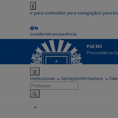
ir para conteúdo
ir para navegação
ir para b
ouvidoria
transparência
PGE MS
Procuradoria-G
Institucional
Serviços
Informativos
Fal
Pesquisar
por: