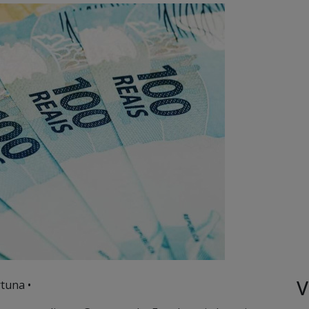
V
tuna •