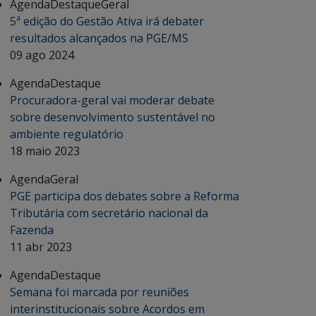
Agenda
Destaque
Geral
5ª edição do Gestão Ativa irá debater
resultados alcançados na PGE/MS
09 ago 2024
Agenda
Destaque
Procuradora-geral vai moderar debate
sobre desenvolvimento sustentável no
ambiente regulatório
18 maio 2023
Agenda
Geral
PGE participa dos debates sobre a Reforma
Tributária com secretário nacional da
Fazenda
11 abr 2023
Agenda
Destaque
Semana foi marcada por reuniões
interinstitucionais sobre Acordos em