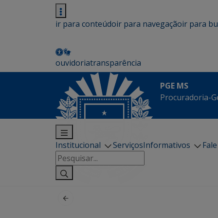
ir para conteúdo
ir para navegação
ir para b
ouvidoria
transparência
PGE MS
Procuradoria-G
Institucional
Serviços
Informativos
Fal
Pesquisar
por: