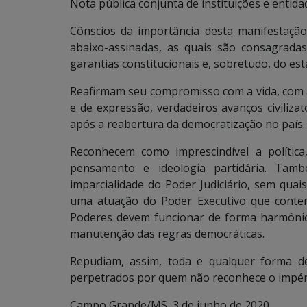
Nota pública conjunta de instituições e entid
Cônscios da importância desta manifestação
abaixo-assinadas, as quais são consagrada
garantias constitucionais e, sobretudo, do es
Reafirmam seu compromisso com a vida, com a 
e de expressão, verdadeiros avanços civiliza
após a reabertura da democratização no país.
Reconhecem como imprescindível a política
pensamento e ideologia partidária. Tam
imparcialidade do Poder Judiciário, sem quai
uma atuação do Poder Executivo que contem
Poderes devem funcionar de forma harmônica
manutenção das regras democráticas.
Repudiam, assim, toda e qualquer forma de 
perpetrados por quem não reconhece o império 
Campo Grande/MS, 3 de junho de 2020.