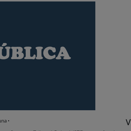
V
una •