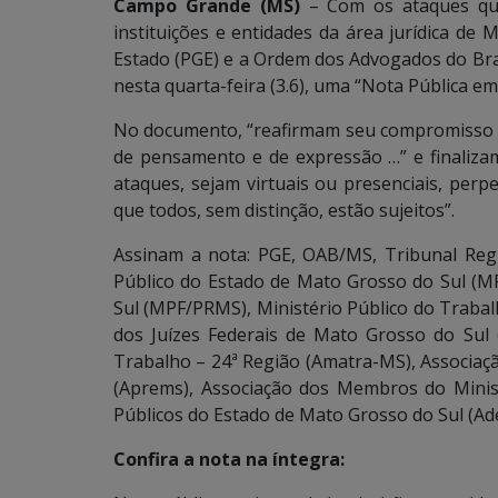
Campo Grande (MS)
– Com os ataques que
instituições e entidades da área jurídica de 
Estado (PGE) e a Ordem dos Advogados do Bras
nesta quarta-feira (3.6), uma “Nota Pública em
No documento, “reafirmam seu compromisso com
de pensamento e de expressão …” e finaliza
ataques, sejam virtuais ou presenciais, per
que todos, sem distinção, estão sujeitos”.
Assinam a nota: PGE, OAB/MS, Tribunal Regi
Público do Estado de Mato Grosso do Sul (M
Sul (MPF/PRMS), Ministério Público do Trabal
dos Juízes Federais de Mato Grosso do Sul 
Trabalho – 24ª Região (Amatra-MS), Associaç
(Aprems), Associação dos Membros do Minis
Públicos do Estado de Mato Grosso do Sul (Ad
Confira a nota na íntegra: