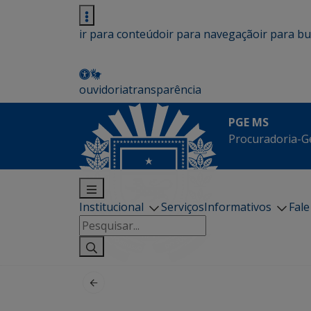
ir para conteúdo
ir para navegação
ir para b
ouvidoria
transparência
PGE MS
Procuradoria-G
Institucional
Serviços
Informativos
Fal
Pesquisar
por: