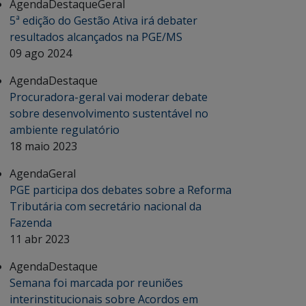
Agenda
Destaque
Geral
5ª edição do Gestão Ativa irá debater
resultados alcançados na PGE/MS
09 ago 2024
Agenda
Destaque
Procuradora-geral vai moderar debate
sobre desenvolvimento sustentável no
ambiente regulatório
18 maio 2023
Agenda
Geral
PGE participa dos debates sobre a Reforma
Tributária com secretário nacional da
Fazenda
11 abr 2023
Agenda
Destaque
Semana foi marcada por reuniões
interinstitucionais sobre Acordos em