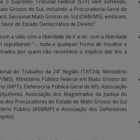
 o Supremo Tribunal Federal (STF) vem sofrendo,
Mato Grosso do Sul, incluindo a Procuradoria-Geral do
il, Seccional Mato Grosso do Sul (OAB/MS), emitiram,
 favor do Estado Democrático de Direito”.
 a vida, com a liberdade de ir e vir, com a liberdade
m repudiando “… toda e qualquer forma de insultos e
petrados por quem não reconhece o império das leis a
onal do Trabalho da 24ª Região (TRT24), Ministério
P/MS), Ministério Público Federal em Mato Grosso do
ho (MPT), Defensoria Pública-Geral de MS, Associação
(Ajufems), Associação dos Magistrados da Justiça do
ão dos Procuradores do Estado de Mato Grosso do Sul
tério Público (ASMMP) e Associação dos Defensores
epms).