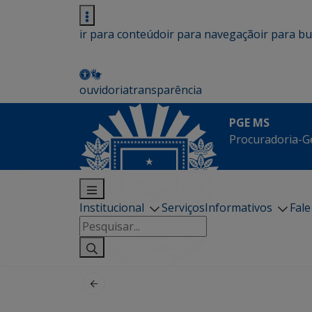
ir para conteúdo
ir para navegação
ir para b
ouvidoria
transparência
PGE MS
Procuradoria-G
Institucional
Serviços
Informativos
Fal
Pesquisar
por: