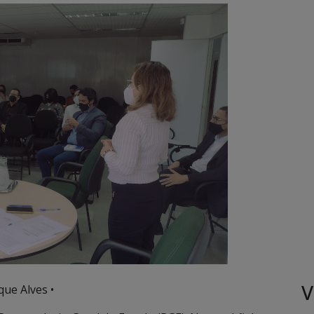
V
ue Alves •