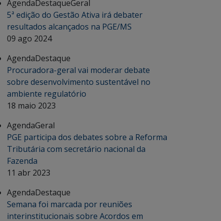
Agenda
Destaque
Geral
5ª edição do Gestão Ativa irá debater
resultados alcançados na PGE/MS
09 ago 2024
Agenda
Destaque
Procuradora-geral vai moderar debate
sobre desenvolvimento sustentável no
ambiente regulatório
18 maio 2023
Agenda
Geral
PGE participa dos debates sobre a Reforma
Tributária com secretário nacional da
Fazenda
11 abr 2023
Agenda
Destaque
Semana foi marcada por reuniões
interinstitucionais sobre Acordos em