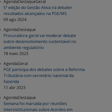
Agenda
Destaque
Geral
5ª edição do Gestão Ativa irá debater
resultados alcançados na PGE/MS
09 ago 2024
Agenda
Destaque
Procuradora-geral vai moderar debate
sobre desenvolvimento sustentável no
ambiente regulatório
18 maio 2023
Agenda
Geral
PGE participa dos debates sobre a Reforma
Tributária com secretário nacional da
Fazenda
11 abr 2023
Agenda
Destaque
Semana foi marcada por reuniões
interinstitucionais sobre Acordos em