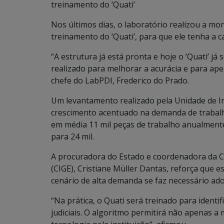
treinamento do ‘Quati’
Nos últimos dias, o laboratório realizou a mo
treinamento do ‘Quati’, para que ele tenha a c
“A estrutura já está pronta e hoje o ‘Quati’ j
realizado para melhorar a acurácia e para aper
chefe do LabPDI, Frederico do Prado.
Um levantamento realizado pela Unidade de Int
crescimento acentuado na demanda de trabal
em média 11 mil peças de trabalho anualment
para 24 mil.
A procuradora do Estado e coordenadora da Co
(CIGE), Cristiane Müller Dantas, reforça que e
cenário de alta demanda se faz necessário ad
“Na prática, o Quati será treinado para identi
judiciais. O algoritmo permitirá não apenas a