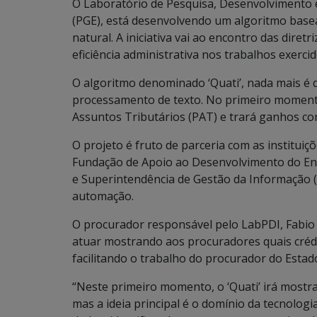
O Laboratório de Pesquisa, Desenvolvimento e
(PGE), está desenvolvendo um algoritmo bas
natural. A iniciativa vai ao encontro das diret
eficiência administrativa nos trabalhos exercid
O algoritmo denominado ‘Quati’, nada mais é que
processamento de texto. No primeiro momento
Assuntos Tributários (PAT) e trará ganhos co
O projeto é fruto de parceria com as institui
Fundação de Apoio ao Desenvolvimento do Ens
e Superintendência de Gestão da Informação (
automação.
O procurador responsável pelo LabPDI, Fabio Hi
atuar mostrando aos procuradores quais crédi
facilitando o trabalho do procurador do Estad
“Neste primeiro momento, o ‘Quati’ irá mostra
mas a ideia principal é o domínio da tecnologi