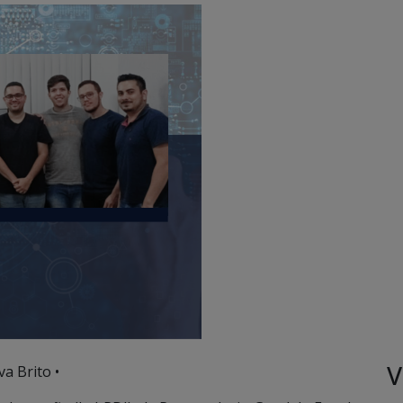
V
va Brito •