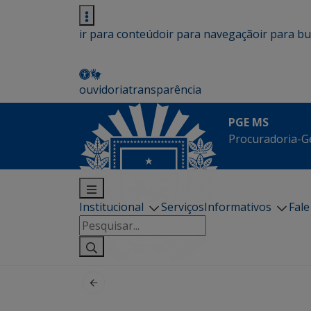
ir para conteúdo
ir para navegação
ir para b
ouvidoria
transparência
PGE MS
Procuradoria-G
Institucional
Serviços
Informativos
Fal
Pesquisar
por: