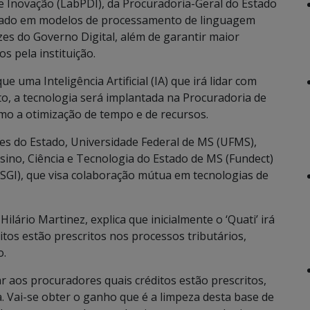
 Inovação (LabPDI), da Procuradoria-Geral do Estado
eado em modelos de processamento de linguagem
rizes do Governo Digital, além de garantir maior
os pela instituição.
 uma Inteligência Artificial (IA) que irá lidar com
, a tecnologia será implantada na Procuradoria de
mo a otimização de tempo e de recursos.
ções do Estado, Universidade Federal de MS (UFMS),
ino, Ciência e Tecnologia do Estado de MS (Fundect)
SGI), que visa colaboração mútua em tecnologias de
lário Martinez, explica que inicialmente o ‘Quati’ irá
tos estão prescritos nos processos tributários,
o.
r aos procuradores quais créditos estão prescritos,
a. Vai-se obter o ganho que é a limpeza desta base de