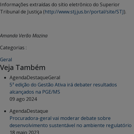
Informações extraídas do sítio eletrônico do Superior
Tribunal de Justiça (
http://www.stj.jus.br/portal/site/STJ
).
Amanda Verão Mazina
Categorias :
Geral
Veja Também
Agenda
Destaque
Geral
5ª edição do Gestão Ativa irá debater resultados
alcançados na PGE/MS
09 ago 2024
Agenda
Destaque
Procuradora-geral vai moderar debate sobre
desenvolvimento sustentável no ambiente regulatório
18 maio 2023