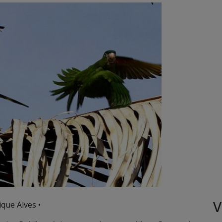
V
que Alves •