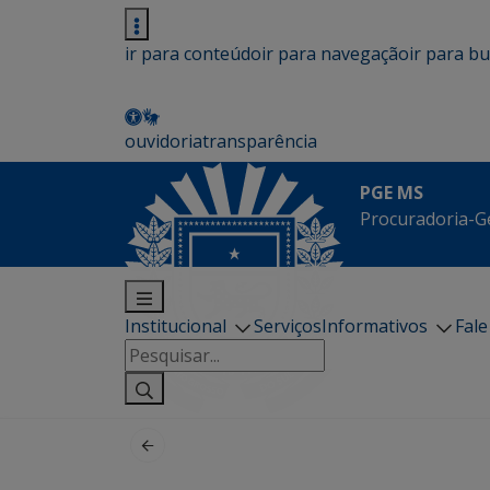
ir para conteúdo
ir para navegação
ir para b
ouvidoria
transparência
PGE MS
Procuradoria-G
Institucional
Serviços
Informativos
Fal
Pesquisar
por: