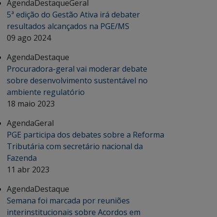
Agenda
Destaque
Geral
5ª edição do Gestão Ativa irá debater
resultados alcançados na PGE/MS
09 ago 2024
Agenda
Destaque
Procuradora-geral vai moderar debate
sobre desenvolvimento sustentável no
ambiente regulatório
18 maio 2023
Agenda
Geral
PGE participa dos debates sobre a Reforma
Tributária com secretário nacional da
Fazenda
11 abr 2023
Agenda
Destaque
Semana foi marcada por reuniões
interinstitucionais sobre Acordos em