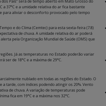
 dos Pais” será de tempo aberto em Mato Grosso do
 a 37°C e a umidade relativa do ar fica bastante
e para aliviar o desconforto provocado pelo tempo
empo e do Clima (Cemtec) para esta sexta-feira (7.8)
xpectativa de chuva. A umidade relativa do ar poderá
 alerta pela Organização Mundial de Saúde (OMS) que
egiões. Já as temperaturas no Estado poderão variar
erá ser de 18°C e a máxima de 29°C.
 parcialmente nublado em todas as regiões do Estado. O
 a tarde, com índices podendo atingir os 20%. Vento
tiva de chuva. A variação de temperaturas pode
mínima fica em 19°C e a máxima nos 32°C.