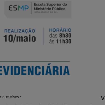
V
ique Alves •