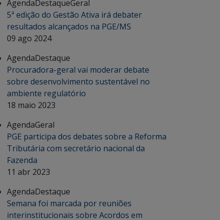
Agenda
Destaque
Geral
5ª edição do Gestão Ativa irá debater
resultados alcançados na PGE/MS
09 ago 2024
Agenda
Destaque
Procuradora-geral vai moderar debate
sobre desenvolvimento sustentável no
ambiente regulatório
18 maio 2023
Agenda
Geral
PGE participa dos debates sobre a Reforma
Tributária com secretário nacional da
Fazenda
11 abr 2023
Agenda
Destaque
Semana foi marcada por reuniões
interinstitucionais sobre Acordos em