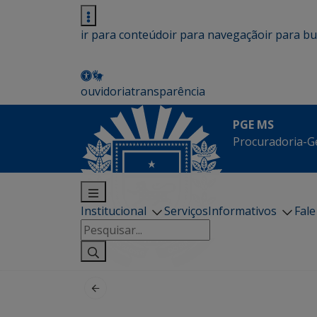
ir para conteúdo
ir para navegação
ir para b
ouvidoria
transparência
PGE MS
Procuradoria-G
Institucional
Serviços
Informativos
Fal
Pesquisar
por: