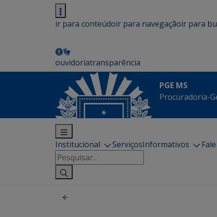
ir para conteúdo
ir para navegação
ir para b
ouvidoria
transparência
PGE MS
Procuradoria-G
Institucional
Serviços
Informativos
Fal
Pesquisar
por: