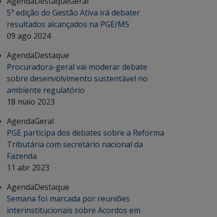
Agenda
Destaque
Geral
5ª edição do Gestão Ativa irá debater
resultados alcançados na PGE/MS
09 ago 2024
Agenda
Destaque
Procuradora-geral vai moderar debate
sobre desenvolvimento sustentável no
ambiente regulatório
18 maio 2023
Agenda
Geral
PGE participa dos debates sobre a Reforma
Tributária com secretário nacional da
Fazenda
11 abr 2023
Agenda
Destaque
Semana foi marcada por reuniões
interinstitucionais sobre Acordos em