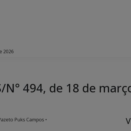
e 2026
/N° 494, de 18 de març
V
 Pazeto Puks Campos •