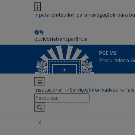
ir para conteúdo
ir para navegação
ir para b
ouvidoria
transparência
PGE MS
Procuradoria-G
Institucional
Serviços
Informativos
Fal
Pesquisar
por: