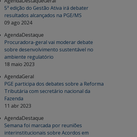
Agenda
Destaque
Geral
5ª edição do Gestão Ativa irá debater
resultados alcançados na PGE/MS
09 ago 2024
Agenda
Destaque
Procuradora-geral vai moderar debate
sobre desenvolvimento sustentável no
ambiente regulatório
18 maio 2023
Agenda
Geral
PGE participa dos debates sobre a Reforma
Tributária com secretário nacional da
Fazenda
11 abr 2023
Agenda
Destaque
Semana foi marcada por reuniões
interinstitucionais sobre Acordos em