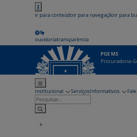
ir para conteúdo
ir para navegação
ir para b
ouvidoria
transparência
PGE MS
Procuradoria-G
Institucional
Serviços
Informativos
Fal
Pesquisar
por: