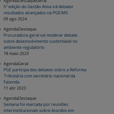
Agenda
Destaque
Geral
5ª edição do Gestão Ativa irá debater
resultados alcançados na PGE/MS
09 ago 2024
Agenda
Destaque
Procuradora-geral vai moderar debate
sobre desenvolvimento sustentável no
ambiente regulatório
18 maio 2023
Agenda
Geral
PGE participa dos debates sobre a Reforma
Tributária com secretário nacional da
Fazenda
11 abr 2023
Agenda
Destaque
Semana foi marcada por reuniões
interinstitucionais sobre Acordos em