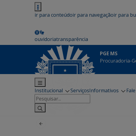
ir para conteúdo
ir para navegação
ir para b
ouvidoria
transparência
PGE MS
Procuradoria-G
Institucional
Serviços
Informativos
Fal
Pesquisar
por: