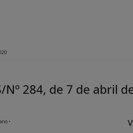
020
Nº 284, de 7 de abril d
V
ano •