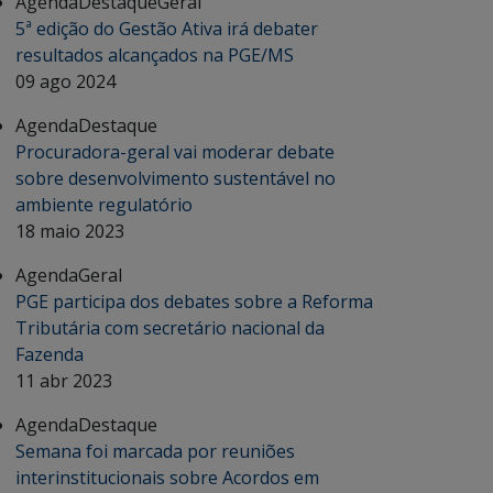
Agenda
Destaque
Geral
5ª edição do Gestão Ativa irá debater
resultados alcançados na PGE/MS
09 ago 2024
Agenda
Destaque
Procuradora-geral vai moderar debate
sobre desenvolvimento sustentável no
ambiente regulatório
18 maio 2023
Agenda
Geral
PGE participa dos debates sobre a Reforma
Tributária com secretário nacional da
Fazenda
11 abr 2023
Agenda
Destaque
Semana foi marcada por reuniões
interinstitucionais sobre Acordos em