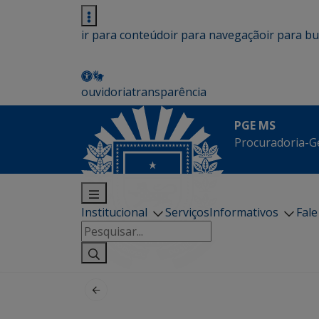
ir para conteúdo
ir para navegação
ir para b
ouvidoria
transparência
PGE MS
Procuradoria-G
Institucional
Serviços
Informativos
Fal
Pesquisar
por: