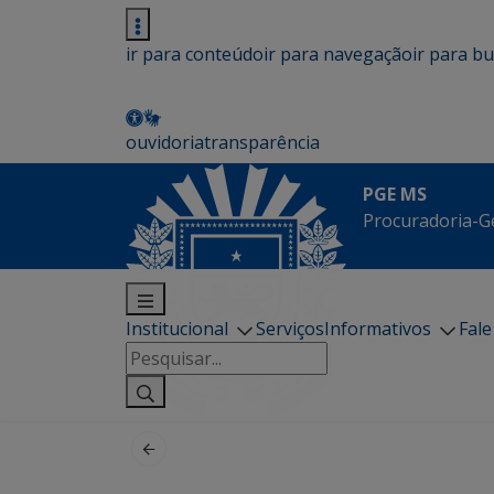
ir para conteúdo
ir para navegação
ir para b
ouvidoria
transparência
PGE MS
Procuradoria-G
Institucional
Serviços
Informativos
Fal
Pesquisar
por: