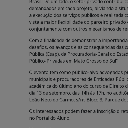
Brasil. De um lado, o setor privado contribui 
demandados em cada projeto, aliviando a situaç
a execução dos serviços públicos é realizada c
vista a maior flexibilidade do parceiro priva
conjuntamente com outros mecanismos de rem
Com a finalidade de demonstrar a importância
desafios, os avanços e as consequências das c
Pública (Esap), da Procuradoria-Geral do Esta
Público-Privadas em Mato Grosso do Sul”.
O evento tem como público-alvo advogados púb
municipais e procuradores de Entidades Públi
acadêmica do último ano do curso de Direito 
dia 13 de setembro, das 14h às 17h, no auditó
Leão Neto do Carmo, s/nº, Bloco 3, Parque dos
Os interessados podem fazer a inscrição dir
no Portal do Aluno.