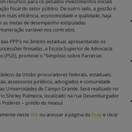
com recursos para os pesados investimentos iniciais
ão fiscal do setor público. De outro lado, a gestão e
om mais eficiência, economicidade e qualidade, haja
do e as metas de desempenho estipuladas
uneração variável nos contratos.
 das PPP’s no âmbito estadual, apresentando os
oncessões firmadas, a Escola Superior de Advocacia
do (PGE), promove o “Simpósio sobre Parcerias
licos da União; procuradores federais, estaduais,
cas; assessores jurídicos, advogados e comunidade
das Universidades de Campo Grande. Será realizado no
rio Shirley Palmeira, localizado na rua Desembargador
 Poderes – prédio do Imasul.
etamente neste
link
ou acessar a página da
Esap
e clicar