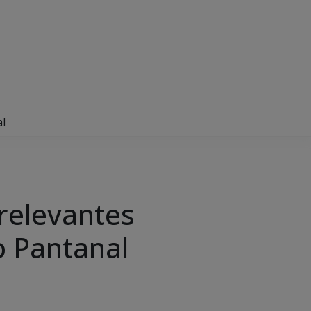
al
relevantes
o Pantanal