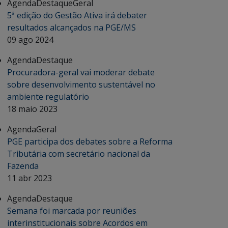
Agenda
Destaque
Geral
5ª edição do Gestão Ativa irá debater
resultados alcançados na PGE/MS
09 ago 2024
Agenda
Destaque
Procuradora-geral vai moderar debate
sobre desenvolvimento sustentável no
ambiente regulatório
18 maio 2023
Agenda
Geral
PGE participa dos debates sobre a Reforma
Tributária com secretário nacional da
Fazenda
11 abr 2023
Agenda
Destaque
Semana foi marcada por reuniões
interinstitucionais sobre Acordos em