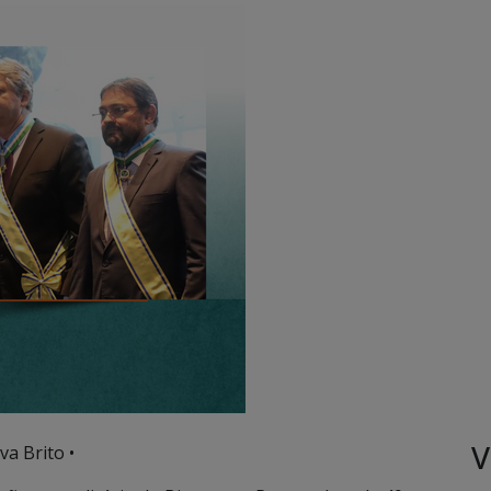
V
va Brito •