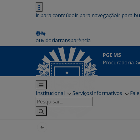
ir para conteúdo
ir para navegação
ir para b
ouvidoria
transparência
PGE MS
Procuradoria-G
Institucional
Serviços
Informativos
Fal
Pesquisar
por: