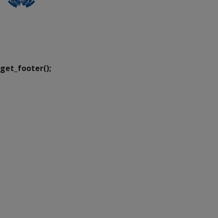
SETDIG | Secretaria-
Executiva de
Transformação Digital
get_footer();