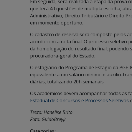
Em seguida, será realizada a etapa da prova ob
que terá 40 questões de múltipla escolha, abra
Administrativo, Direito Tributário e Direito Pro
em momento oportuno.
O cadastro de reserva será composto pelos aca
acordo com a nota final. O processo seletivo p
da homologação do resultado final, podendo s
procuradora-geral do Estado.
O estagiário do Programa de Estágio da PGE-M
equivalente a um salário mínimo e auxílio-tra
diárias, totalizando 20h semanais.
Os acadêmicos devem acompanhar todas as fas
Estadual de Concursos e Processos Seletivos
e
Texto: Hanelise Brito
Foto: GuidoBreyJr
Categorias :