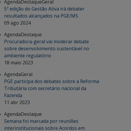
Agenda
Destaque
Geral
5ª edição do Gestão Ativa irá debater
resultados alcançados na PGE/MS
09 ago 2024
Agenda
Destaque
Procuradora-geral vai moderar debate
sobre desenvolvimento sustentável no
ambiente regulatório
18 maio 2023
Agenda
Geral
PGE participa dos debates sobre a Reforma
Tributária com secretário nacional da
Fazenda
11 abr 2023
Agenda
Destaque
Semana foi marcada por reuniões
interinstitucionais sobre Acordos em