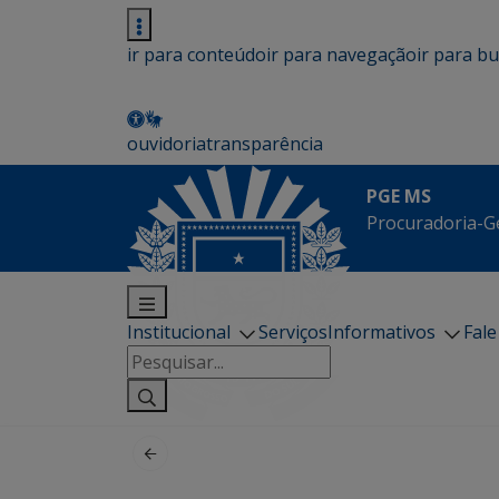
ir para conteúdo
ir para navegação
ir para b
ouvidoria
transparência
PGE MS
Procuradoria-G
Institucional
Serviços
Informativos
Fal
Pesquisar
por: