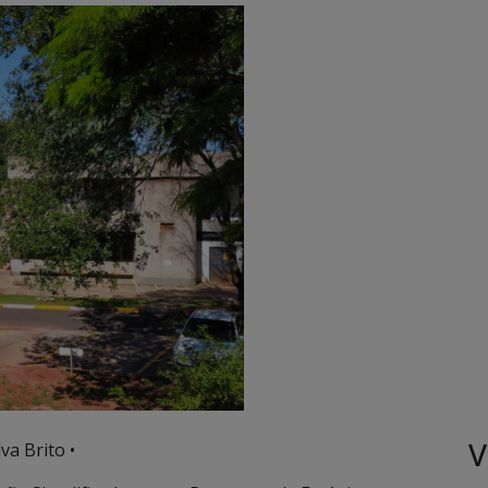
V
va Brito •