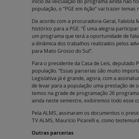
início da veiculação do programa ainda não foi
população, o “PGE em Ação” vai trazer temas r
De acordo com a procuradora-Geral, Fabíola M
histórico para a PGE. “É uma alegria participa
um programa que terá a oportunidade de falar
a dinâmica dos trabalhos realizados pelos ad
para Mato Grosso do Sul”.
Para o presidente da Casa de Leis, deputado
população. “Essas parcerias são muito import
Legislativa já é grande, agora, com a assinat
de levar para a população uma prestação de s
temos na grade de programação 26 programas 
ainda neste semestre, exibiremos todo esse c
Pela ALMS, assinaram os documentos o presid
TV ALMS, Maurício Picarelli e, como testemunh
Outras parcerias