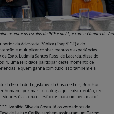
untas entre as escolas da PGE e da AL, e com a Câmara de Vere
Superior da Advocacia Pública (Esap/PGE) e do
ntenção é multiplicar conhecimentos e experiências.
 da Esap, Ludmila Santos Russi de Lacerda, disse do
tos. “É uma felicidade participar deste momento de
periências, e quem ganha com tudo isso também é a
 da Escola do Legislativo da Casa de Leis, Ben-Hur
er humano, por mais tecnologia que exista, então, ter
 servidores é a soma de esforços para um bem maior”.
GE, Ivanildo Silva da Costa. Já os vereadores da
 Casa de Leis) e Carlão também assinaram um Termo