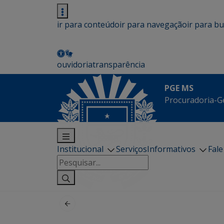
ir para conteúdo
ir para navegação
ir para b
ouvidoria
transparência
PGE MS
Procuradoria-G
Institucional
Serviços
Informativos
Fal
Pesquisar
por: