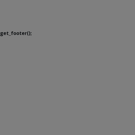
SETDIG | Secretaria-
Executiva de
Transformação Digital
get_footer();