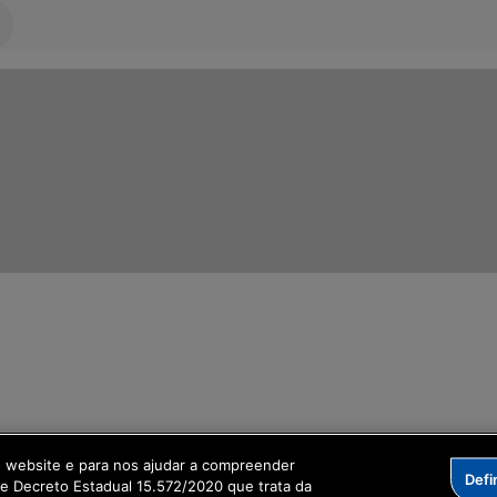
ormação Digital
o website e para nos ajudar a compreender
Defi
me Decreto Estadual 15.572/2020 que trata da