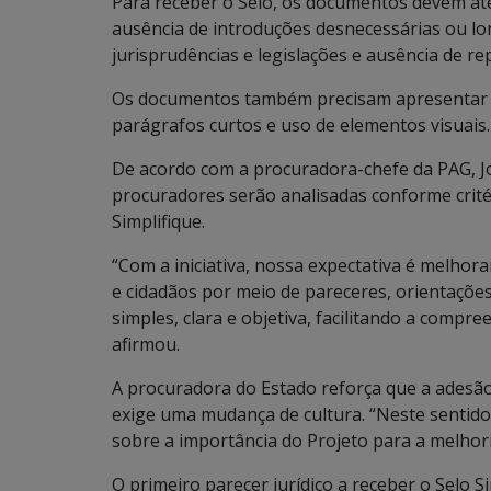
Para receber o Selo, os documentos devem at
ausência de introduções desnecessárias ou lo
jurisprudências e legislações e ausência de rep
Os documentos também precisam apresentar escr
parágrafos curtos e uso de elementos visuais.
De acordo com a procuradora-chefe da PAG, Jo
procuradores serão analisadas conforme crité
Simplifique.
“Com a iniciativa, nossa expectativa é melhor
e cidadãos por meio de pareceres, orientaçõe
simples, clara e objetiva, facilitando a compr
afirmou.
A procuradora do Estado reforça que a adesã
exige uma mudança de cultura. “Neste sentido,
sobre a importância do Projeto para a melhoria
O primeiro parecer jurídico a receber o Selo S