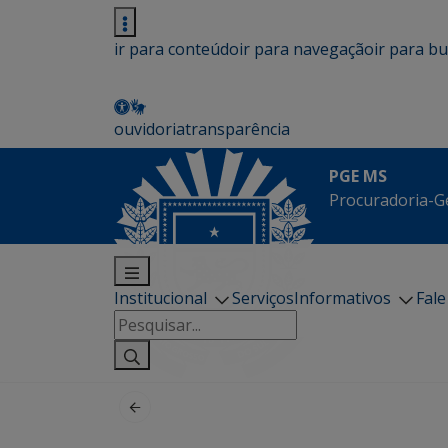
ir para conteúdo
ir para navegação
ir para b
ouvidoria
transparência
PGE MS
Procuradoria-G
Institucional
Serviços
Informativos
Fal
Pesquisar
por: