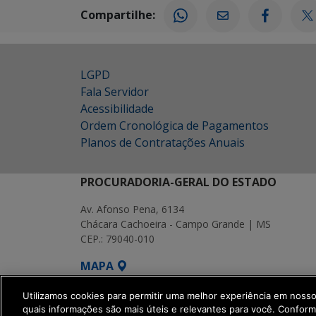
Compartilhe:
LGPD
Fala Servidor
Acessibilidade
Ordem Cronológica de Pagamentos
Planos de Contratações Anuais
PROCURADORIA-GERAL DO ESTADO
Av. Afonso Pena, 6134
Chácara Cachoeira - Campo Grande | MS
CEP.: 79040-010
MAPA
SETDIG | Secretaria-Executiva de Transf
Utilizamos cookies para permitir uma melhor experiência em noss
quais informações são mais úteis e relevantes para você. Confor