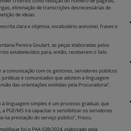
ender critérios como redução do número de páginas,
ngas, eliminação de transcrições desnecessárias de
etição de ideias.
ita clara e objetiva, vocabulário acessível, frases e
rdana Pereira Goulart, as peças elaboradas pelos
rios estabelecidos para, então, receberem o Selo
ar a comunicação com os gestores, servidores públicos
s jurídicas e comunicados que adotem a linguagem
eensão das orientações emitidas pela Procuradoria”,
o à linguagem simples é um processo gradual, que
 a PGE/MS irá capacitar e sensibilizar os servidores
 na prestação do serviço público”, frisou.
implifique foi o PAA 028/2024, elaborado pela